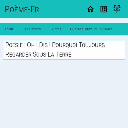
Poème-Fr
Accueil
Les Poetes
Victor
Oh ! Dis ! Pourquoi Toujours
Poesie
Classique
Hugo
Regarder Sous La Terre
Poésie : Oh ! Dis ! Pourquoi Toujours
Regarder Sous La Terre