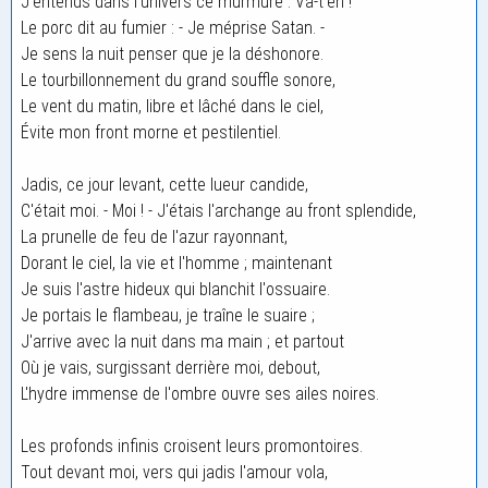
J'entends dans l'univers ce murmure : Va-t'en !
Le porc dit au fumier : - Je méprise Satan. -
Je sens la nuit penser que je la déshonore.
Le tourbillonnement du grand souffle sonore,
Le vent du matin, libre et lâché dans le ciel,
Évite mon front morne et pestilentiel.
Jadis, ce jour levant, cette lueur candide,
C'était moi. - Moi ! - J'étais l'archange au front splendide,
La prunelle de feu de l'azur rayonnant,
Dorant le ciel, la vie et l'homme ; maintenant
Je suis l'astre hideux qui blanchit l'ossuaire.
Je portais le flambeau, je traîne le suaire ;
J'arrive avec la nuit dans ma main ; et partout
Où je vais, surgissant derrière moi, debout,
L'hydre immense de l'ombre ouvre ses ailes noires.
Les profonds infinis croisent leurs promontoires.
Tout devant moi, vers qui jadis l'amour vola,