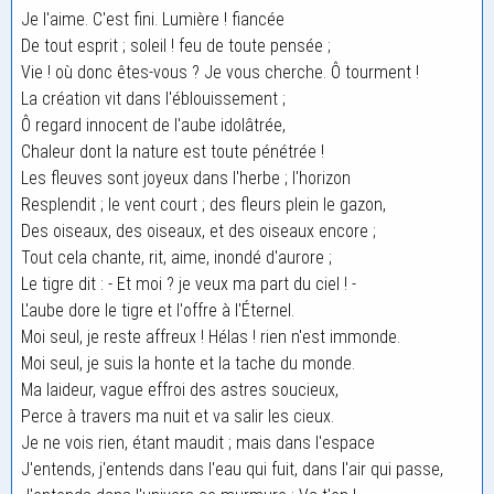
Je l'aime. C'est fini. Lumière ! fiancée
De tout esprit ; soleil ! feu de toute pensée ;
Vie ! où donc êtes-vous ? Je vous cherche. Ô tourment !
La création vit dans l'éblouissement ;
Ô regard innocent de l'aube idolâtrée,
Chaleur dont la nature est toute pénétrée !
Les fleuves sont joyeux dans l'herbe ; l'horizon
Resplendit ; le vent court ; des fleurs plein le gazon,
Des oiseaux, des oiseaux, et des oiseaux encore ;
Tout cela chante, rit, aime, inondé d'aurore ;
Le tigre dit : - Et moi ? je veux ma part du ciel ! -
L'aube dore le tigre et l'offre à l'Éternel.
Moi seul, je reste affreux ! Hélas ! rien n'est immonde.
Moi seul, je suis la honte et la tache du monde.
Ma laideur, vague effroi des astres soucieux,
Perce à travers ma nuit et va salir les cieux.
Je ne vois rien, étant maudit ; mais dans l'espace
J'entends, j'entends dans l'eau qui fuit, dans l'air qui passe,