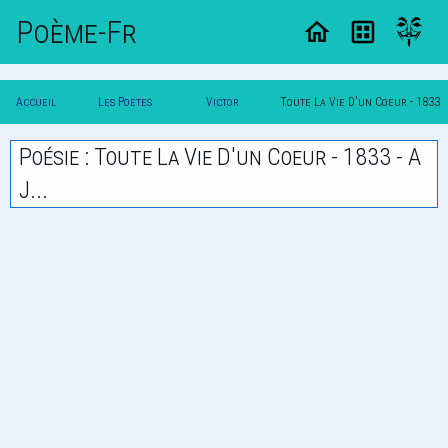
Poème-Fr
Accueil
Les Poetes
Victor
Toute La Vie D'un Coeur - 1833
Poesie
Classique
Hugo
- A J...
Poésie : Toute La Vie D'un Coeur - 1833 - A
J...