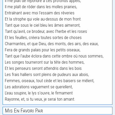
Il me plaît de répondre à ces profonds appels,
Il me plaît de rôder dans les molles prairies,
Entraînant avec moi l'essaim des rêveries
Et la strophe qui vole au-dessus de mon front.
Tant que sous le ciel bleu les âmes aimeront,
Tant qu'avril, ce brodeur, avec l'herbe et les roses
Et les feuilles, créera toutes sortes de choses
Charmantes, et que Dieu, des monts, des airs, des eaux,
Fera de grands palais pour les petits oiseaux,
Tant que l'aube éclora dans cette ombre où nous sommes,
Les songes tourneront sur la tête des hommes,
Et les penseurs seront attendris dans les bois.
Les frais halliers sont pleins de pudeurs aux abois,
Femmes, oiseaux, tout cède et les baisers se mêlent,
Les adorations vaguement se querellent,
L'eau soupire, le lys s'ouvre, le firmament
Rayonne, et, si tu veux, je serai ton amant.
Mis En Favori Par