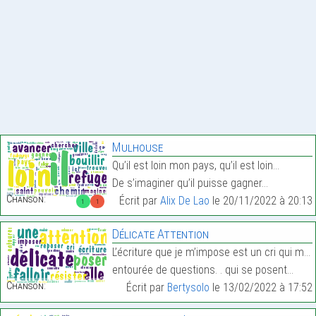
Mulhouse
Qu’il est loin mon pays, qu’il est loin…
De s’imaginer qu’il puisse gagner…
Chanson:
Écrit par
Alix De Lao
le 20/11/2022 à 20:13
1
1
Délicate Attention
L’écriture que je m’impose est un cri qui me repos
entourée de questions. . qui se posent…
Chanson:
Écrit par
Bertysolo
le 13/02/2022 à 17:52