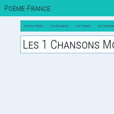
Poème-Fr
Ance
Accueil Poesie
Les Chansons
Les Themes
Les Chanson
Les 1 Chansons M