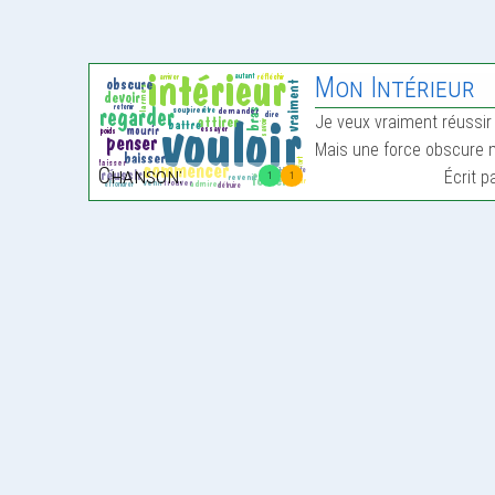
Mon Intérieur
Je veux vraiment réussir
Mais une force obscure m
Chanson:
Écrit p
1
1