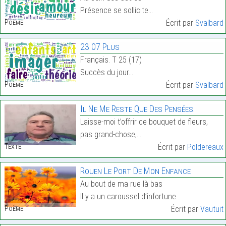
Présence se sollicite…
Poème:
Écrit par
Svalbard
23 07 Plus
Français. T 25 (17)
Succès du jour…
Poème:
Écrit par
Svalbard
Il Ne Me Reste Que Des Pensées.
Laisse-moi t’offrir ce bouquet de fleurs,
pas grand-chose,…
Texte:
Écrit par
Poldereaux
Rouen Le Port De Mon Enfance
Au bout de ma rue là bas
Il y a un caroussel d’infortune…
Poème:
Écrit par
Vautuit