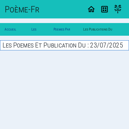
Poème-Fr
Accueil
Les
Poemes Par
Les Publications Du
Poesie
Poesies
Date
23/07/2025
Les Poemes Et Publication Du : 23/07/2025