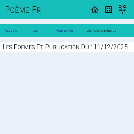
Poème-Fr
Accueil
Les
Poemes Par
Les Publications Du
Poesie
Poesies
Date
11/12/2025
Les Poemes Et Publication Du : 11/12/2025