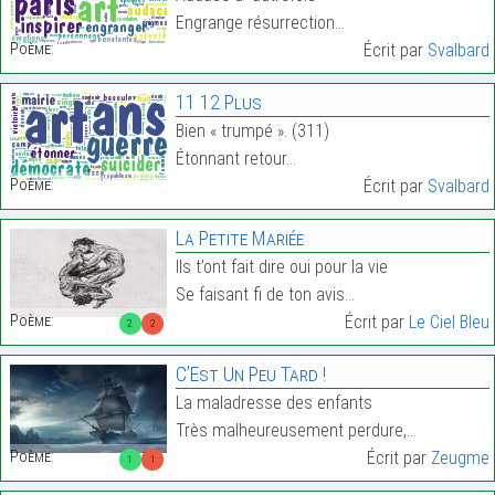
Engrange résurrection…
Poème:
Écrit par
Svalbard
11 12 Plus
Bien « trumpé ». (311)
Étonnant retour…
Poème:
Écrit par
Svalbard
La Petite Mariée
Ils t’ont fait dire oui pour la vie
Se faisant fi de ton avis…
Poème:
Écrit par
Le Ciel Bleu
2
2
C’Est Un Peu Tard !
La maladresse des enfants
Très malheureusement perdure,…
Poème:
Écrit par
Zeugme
1
1