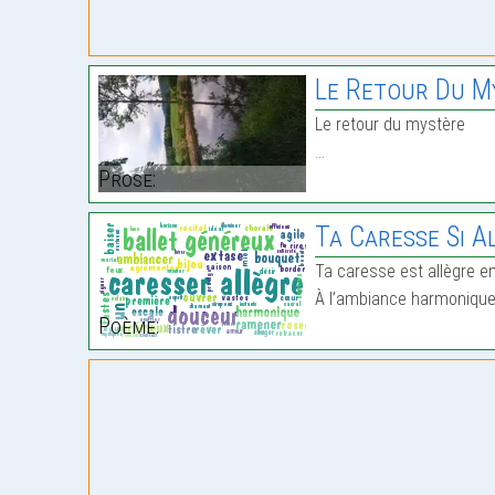
Le Retour Du M
Le retour du mystère
…
Prose:
Ta Caresse Si A
Ta caresse est allègre en
À l’ambiance harmoniqu
Poème: