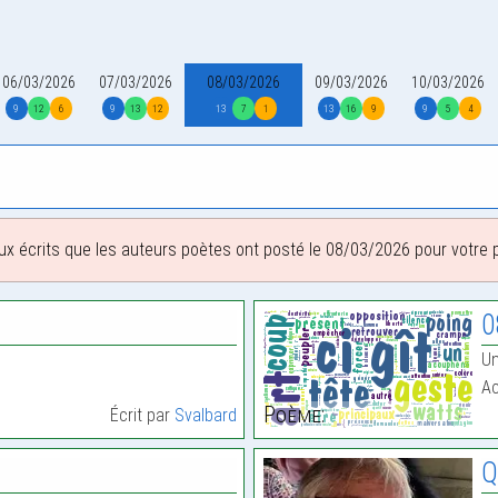
06/03/2026
07/03/2026
08/03/2026
09/03/2026
10/03/2026
9
12
6
9
13
12
13
7
1
13
16
9
9
5
4
ux écrits que les auteurs poètes ont posté le 08/03/2026 pour votre pl
0
Un
Ac
Poème:
Écrit par
Svalbard
Q