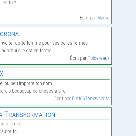
i es tu ?
Écrit par
Marco
orona.
nvoiter cette femme pour ses belles formes.
jourd’hui elle est en forme.…
Écrit par
Poldereaux
X
e, ou peu importe ton nom
aurais beaucoup de choses à dire…
Écrit par
Dmt667Amzvchrist
a Transformation
s-tu le dire. .
l’autre toi.…