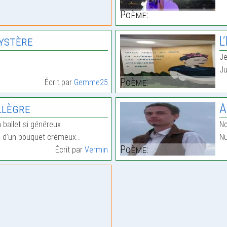
Poème:
ystère
L
Je
Ju
Poème:
Écrit par
Gemme25
llègre
A
 ballet si généreux
No
e d’un bouquet crémeux…
Nu
Poème:
Écrit par
Vermin