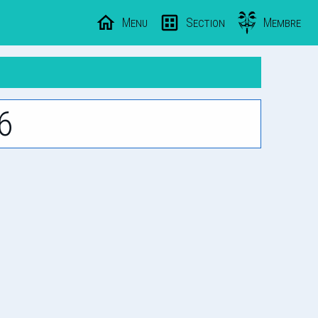
Menu
Section
Membre
6