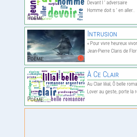
Devant l ’ adversaire
Homme doit s ’ en aller…
Poème:
Intrusion
« Pour vivre heureux viv
Jean-Pierre Claris de Flo
Poème:
1
À Ce Clair
Au Clair lilial, Ô belle ro
Lover au geste, porte la 
Poème: