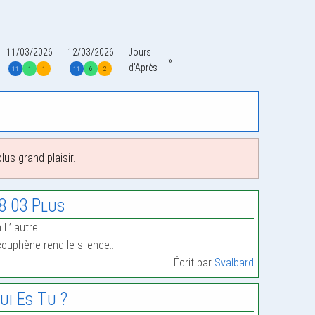
11/03/2026
12/03/2026
Jours
d'Après
11
1
1
11
6
2
us grand plaisir.
8 03 Plus
 l ’ autre.
ouphène rend le silence…
Écrit par
Svalbard
ui Es Tu ?