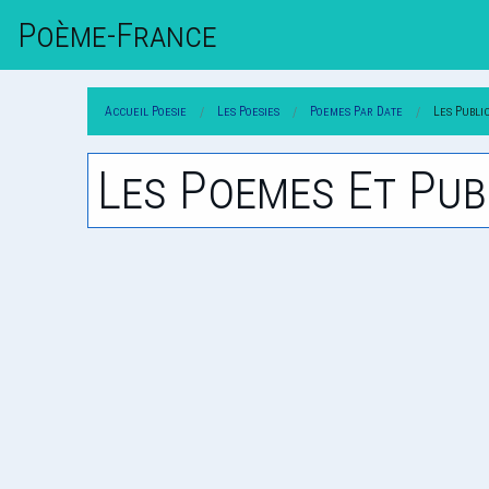
Poème-Fr
Ance
Accueil Poesie
Les Poesies
Poemes Par Date
Les Publi
Les Poemes Et Pub