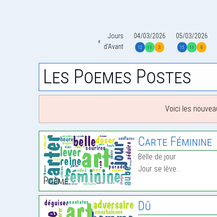
Jours
04/03/2026
05/03/2026
d'Avant
12
11
3
15
11
8
Les Poemes Postes
Voici les nouvea
Carte Féminine
Belle de jour
Jour se lève…
Poème:
Dû