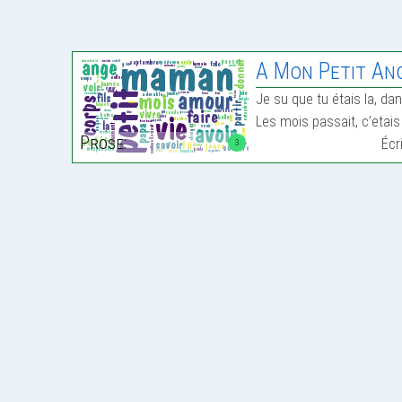
A Mon Petit An
Je su que tu étais la, 
Les mois passait, c’etais
Prose:
Écr
3