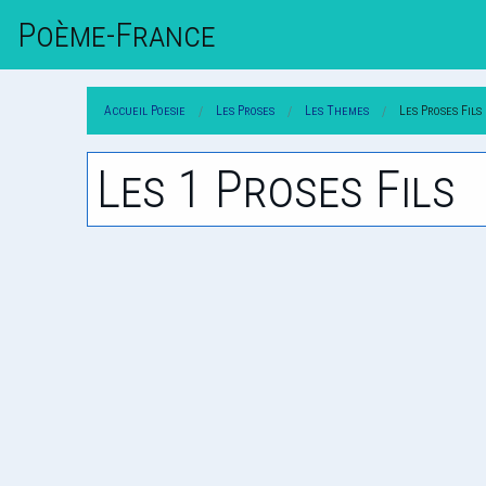
Poème-Fr
Ance
Accueil Poesie
Les Proses
Les Themes
Les Proses Fils
Les 1 Proses Fils