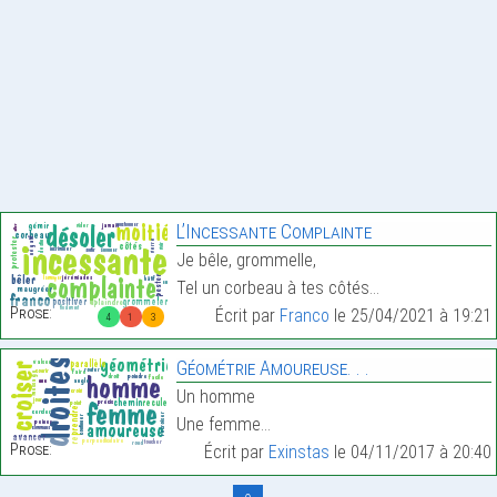
L’Incessante Complainte
Je bêle, grommelle,
Tel un corbeau à tes côtés…
Prose:
Écrit par
Franco
le 25/04/2021 à 19:21
4
1
3
Géométrie Amoureuse. . .
Un homme
Une femme…
Prose:
Écrit par
Exinstas
le 04/11/2017 à 20:40