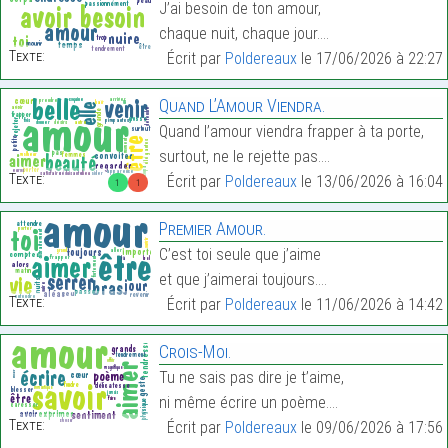
J’ai besoin de ton amour,
chaque nuit, chaque jour.…
Texte:
Écrit par
Poldereaux
le 17/06/2026 à 22:27
Quand L’Amour Viendra.
Quand l’amour viendra frapper à ta porte,
surtout, ne le rejette pas.…
Texte:
Écrit par
Poldereaux
le 13/06/2026 à 16:04
1
1
Premier Amour.
C’est toi seule que j’aime
et que j’aimerai toujours.…
Texte:
Écrit par
Poldereaux
le 11/06/2026 à 14:42
Crois-Moi.
Tu ne sais pas dire je t’aime,
ni même écrire un poème.…
Texte:
Écrit par
Poldereaux
le 09/06/2026 à 17:56