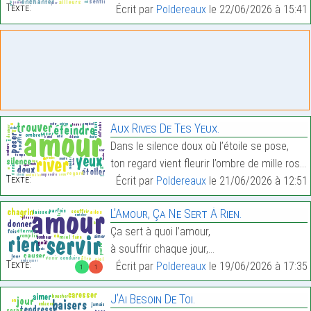
Texte:
Écrit par
Poldereaux
le 22/06/2026 à 15:41
Aux Rives De Tes Yeux.
Dans le silence doux où l’étoile se pose,
ton regard vient fleurir l’ombre de mille roses.…
Texte:
Écrit par
Poldereaux
le 21/06/2026 à 12:51
L’Amour, Ça Ne Sert À Rien.
Ça sert à quoi l’amour,
à souffrir chaque jour,…
Texte:
Écrit par
Poldereaux
le 19/06/2026 à 17:35
1
1
J’Ai Besoin De Toi.