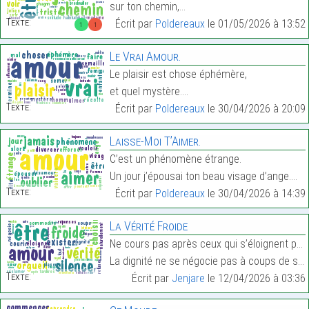
sur ton chemin,…
Texte:
Écrit par
Poldereaux
le 01/05/2026 à 13:52
1
1
Le Vrai Amour.
Le plaisir est chose éphémère,
et quel mystère.…
Texte:
Écrit par
Poldereaux
le 30/04/2026 à 20:09
Laisse-Moi T’Aimer.
C’est un phénomène étrange.
Un jour j’épousai ton beau visage d’ange.…
Texte:
Écrit par
Poldereaux
le 30/04/2026 à 14:39
La Vérité Froide
Ne cours pas après ceux qui s’éloignent par commod
La dignité ne se négocie pas à coups de silence ou…
Texte:
Écrit par
Jenjare
le 12/04/2026 à 03:36