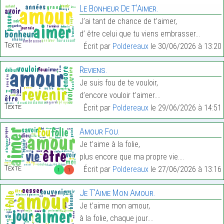
Le Bonheur De T’Aimer.
J’ai tant de chance de t’aimer,
d’ être celui que tu viens embrasser…
Texte:
Écrit par
Poldereaux
le 30/06/2026 à 13:20
Reviens.
Je suis fou de te vouloir,
d’encore vouloir t’aimer.…
Texte:
Écrit par
Poldereaux
le 29/06/2026 à 14:51
Amour Fou.
Je t’aime à la folie,
plus encore que ma propre vie.…
Texte:
Écrit par
Poldereaux
le 27/06/2026 à 13:16
1
1
Je T’Aime Mon Amour.
Je t’aime mon amour,
à la folie, chaque jour.…