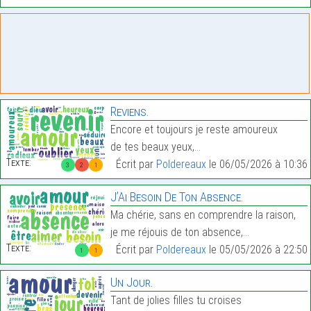
Reviens.
Encore et toujours je reste amoureux
de tes beaux yeux,…
Texte:
Écrit par
Poldereaux
le 06/05/2026 à 10:36
3
2
1
J’Ai Besoin De Ton Absence.
Ma chérie, sans en comprendre la raison,
je me réjouis de ton absence,…
Texte:
Écrit par
Poldereaux
le 05/05/2026 à 22:50
1
1
Un Jour.
Tant de jolies filles tu croises