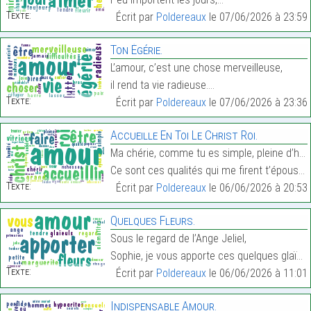
Texte:
Écrit par
Poldereaux
le 07/06/2026 à 23:59
Ton Égérie.
L’amour, c’est une chose merveilleuse,
il rend ta vie radieuse.…
Texte:
Écrit par
Poldereaux
le 07/06/2026 à 23:36
Accueille En Toi Le Christ Roi.
Ma chérie, comme tu es simple, pleine d’humilité.
Ce sont ces qualités qui me firent t’épouser.…
Texte:
Écrit par
Poldereaux
le 06/06/2026 à 20:53
Quelques Fleurs.
Sous le regard de l’Ange Jeliel,
Sophie, je vous apporte ces quelques glaïeuls.…
Texte:
Écrit par
Poldereaux
le 06/06/2026 à 11:01
Indispensable Amour.