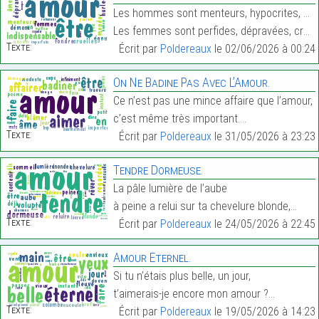
Les hommes sont menteurs, hypocrites, sensuels.
Les femmes sont perfides, dépravées, cruelles.…
Texte:
Écrit par
Poldereaux
le 02/06/2026 à 00:24
On Ne Badine Pas Avec L’Amour.
Ce n’est pas une mince affaire que l’amour,
c’est même très important.…
Texte:
Écrit par
Poldereaux
le 31/05/2026 à 23:23
Tendre Dormeuse.
La pâle lumière de l’aube
à peine a relui sur ta chevelure blonde,…
Texte:
Écrit par
Poldereaux
le 24/05/2026 à 22:45
Amour Éternel.
Si tu n’étais plus belle, un jour,
t’aimerais-je encore mon amour ?…
Texte:
Écrit par
Poldereaux
le 19/05/2026 à 14:23