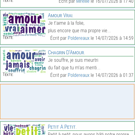
Texte:
Écrit par
Mireille
le 16/07/2026 à 17:40
Amour Vrai.
Je t’aime à la folie,
plus encore que ma propre vie.…
Texte:
Écrit par
Poldereaux
le 14/07/2026 à 14:59
Chagrin D’Amour.
Je souffre, je suis meurtri
du fait que tu m’as menti.…
Texte:
Écrit par
Poldereaux
le 14/07/2026 à 01:37
Petit À Petit.
Petit à petit, nous avons bâti notre propre chemin