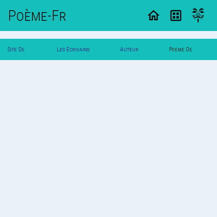
Poème-Fr
Site De
Les Ecrivains
Auteur
Poeme De
Poemes
Poetes
Adibro
Adibro