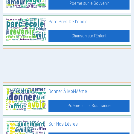
Poème sur le Souvenir
Parc Près De L’école
Chanson sur l'Enfant
Donner À Moi-Même
Poème sur la Souffrance
Sur Nos Lèvres