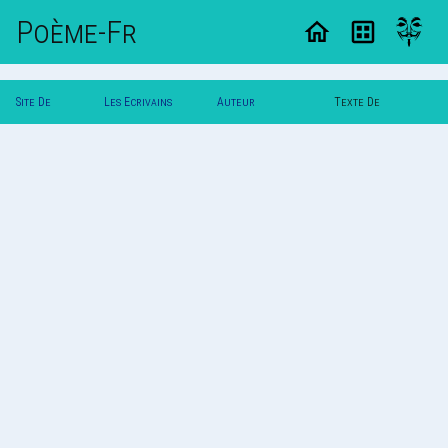
Poème-Fr
Site De
Les Ecrivains
Auteur
Texte De
Poemes
Poetes
Lyroniconiriq
Lyroniconiriq