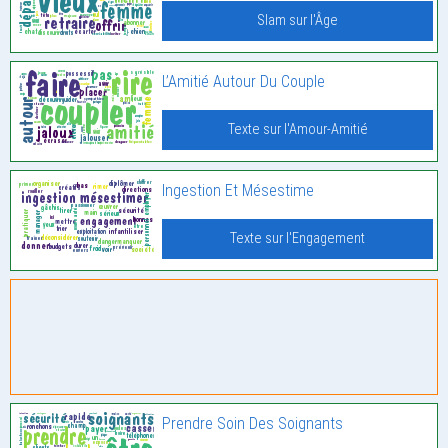
Slam sur l'Âge
L’Amitié Autour Du Couple
Texte sur l'Amour-Amitié
Ingestion Et Mésestime
Texte sur l'Engagement
Prendre Soin Des Soignants