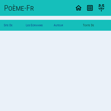
Poème-Fr
Site De
Les Ecrivains
Auteur
Texte De
Poemes
Poetes
Lyroniconiriq
Lyroniconiriq