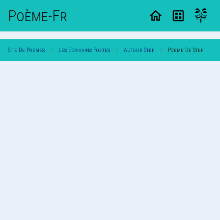
Poème-Fr
Site De Poemes
Les Ecrivains Poetes
Auteur Stef
Poeme De Stef