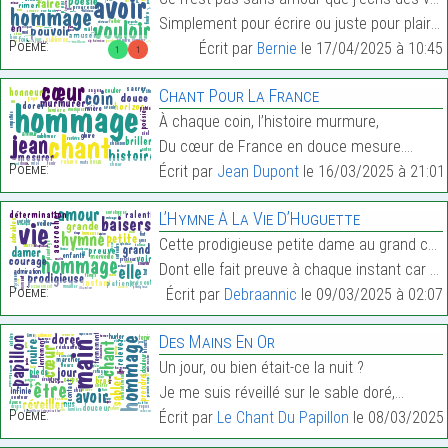
Simplement pour écrire ou juste pour plaire…
Poème:
Écrit par
Bernie
le 17/04/2025 à 10:45
1
1
Chant Pour La France
À chaque coin, l’histoire murmure,
Du cœur de France en douce mesure.…
Poème:
Écrit par
Jean Dupont
le 16/03/2025 à 21:01
L’Hymne À La Vie D’Huguette
Cette prodigieuse petite dame au grand courage, à
Dont elle fait preuve à chaque instant car elle s’…
Poème:
Écrit par
Debraannic
le 09/03/2025 à 02:07
Des Mains En Or
Un jour, ou bien était-ce la nuit ?
Je me suis réveillé sur le sable doré,…
Poème:
Écrit par
Le Chant Du Papillon
le 08/03/2025 