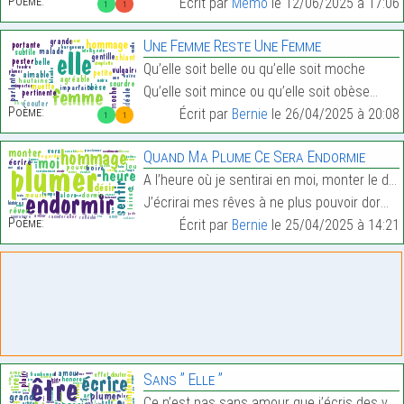
Poème:
Écrit par
Mémo
le 12/06/2025 à 17:06
1
1
Une Femme Reste Une Femme
Qu’elle soit belle ou qu’elle soit moche
Qu’elle soit mince ou qu’elle soit obèse…
Poème:
Écrit par
Bernie
le 26/04/2025 à 20:08
1
1
Quand Ma Plume Ce Sera Endormie
A l’heure où je sentirai en moi, monter le désir
J’écrirai mes rêves à ne plus pouvoir dormir…
Poème:
Écrit par
Bernie
le 25/04/2025 à 14:21
Sans ’’ Elle ’’
Ce n’est pas sans amour que j’écris des vers