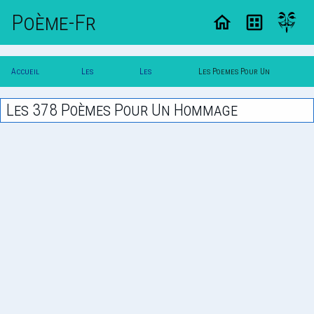
Poème-Fr
Accueil
Les
Les
Les Poemes Pour Un
Poesie
Poemes
Themes
Hommage
Les 378 Poèmes Pour Un Hommage