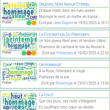
Orléans, Mon Amour Éternel
Chaque matin dans les rues aisées
Murmure le vent, un mythe en transe.…
Poème:
Écrit par
Jean Dupont
le 19/02/2025 à 18:13
1
1
La Fascination Du Printemps
Un très joyeux Noël avec et tendres câlins ;
Chansons de carnaval le soir du Nouvel An.…
Poème:
Écrit par
Printemps
le 10/02/2025 à 22:53
1
1
1
Un Hommage
À la Rose, l’étendard si rouge
Poétesse de la joie…
Poème:
Écrit par
Roserouge
le 23/01/2025 à 13:56
Là-Haut
Que ces jours, ces nuits s’éteignent
En souffrant, mon cœur se révolte…