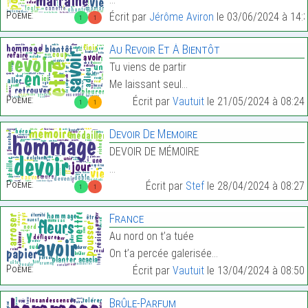
Poème:
Écrit par
Jérôme Aviron
le 03/06/2024 à 14:
1
1
Au Revoir Et À Bientôt
Tu viens de partir
Me laissant seul…
Poème:
Écrit par
Vautuit
le 21/05/2024 à 08:24
1
1
Devoir De Memoire
DEVOIR DE MÉMOIRE
…
Poème:
Écrit par
Stef
le 28/04/2024 à 08:27
1
1
France
Au nord on t’a tuée
On t’a percée galerisée…
Poème:
Écrit par
Vautuit
le 13/04/2024 à 08:50
Brûle-Parfum