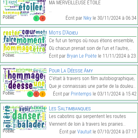
MA MERVEILLEUSE ÉTOILE
…
Poème:
Écrit par
Niky
le 30/11/2024 à 06:34
5
4
Mots D’Adieu
Ce fut un temps où nous étions ensemble,
Où chacun prenait soin de l’un et l’autre,…
Poème:
Écrit par
Bryan Le Poète
le 11/11/2024 à 23:
Pour La Déesse Amy
C’était à travers son film autobiographique,
Que je connaissais une partie de la douleur,…
Poème:
Écrit par
Printemps
le 03/11/2024 à 15:42
3
3
2
Les Saltimbanques
Les cabotins qui serpentent les routes
Viennent de loin à travers les prairies…
Poème:
Écrit par
Vautuit
le 07/10/2024 à 07:17