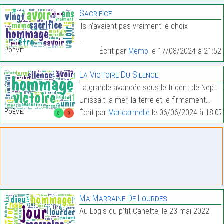
Sacrifice
Ils n’avaient pas vraiment le choix
…
Poème:
Écrit par
Mémo
le 17/08/2024 à 21:52
La Victoire Du Silence
La grande avancée sous le trident de Neptune
Unissait la mer, la terre et le firmament…
Poème:
Écrit par
Maricarmelle
le 06/06/2024 à 18:07
8
9
Ma Marraine De Lourdes
Au Logis du p’tit Canette, le 23 mai 2022
…