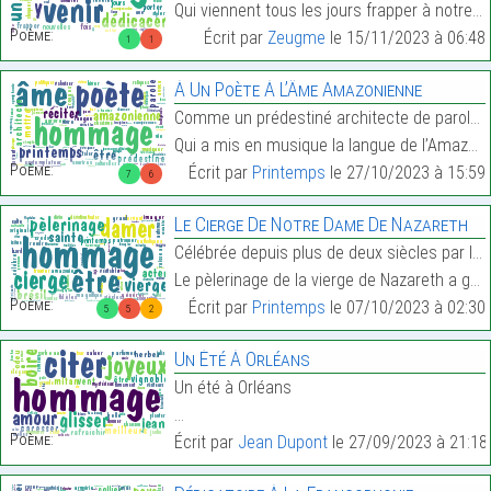
Qui viennent tous les jours frapper à notre porte …
Poème:
Écrit par
Zeugme
le 15/11/2023 à 06:48
1
1
Á Un Poète À L’Âme Amazonienne
Comme un prédestiné architecte de paroles d’or.
Qui a mis en musique la langue de l’Amazonie…
Poème:
Écrit par
Printemps
le 27/10/2023 à 15:59
7
6
Le Cierge De Notre Dame De Nazareth
Célébrée depuis plus de deux siècles par les fidèl
Le pèlerinage de la vierge de Nazareth a généré un…
Poème:
Écrit par
Printemps
le 07/10/2023 à 02:30
5
5
2
Un Été À Orléans
Un été à Orléans
…
Poème:
Écrit par
Jean Dupont
le 27/09/2023 à 21:18