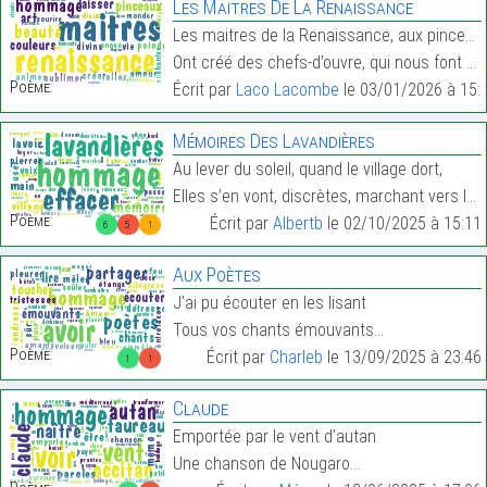
Les Maitres De La Renaissance
Les maitres de la Renaissance, aux pinceaux divins
Ont créé des chefs-d’ouvre, qui nous font rever en…
Poème:
Écrit par
Laco Lacombe
le 03/01/2026 à 15:
Mémoires Des Lavandières
Au lever du soleil, quand le village dort,
Elles s’en vont, discrètes, marchant vers le port.…
Poème:
Écrit par
Albertb
le 02/10/2025 à 15:11
6
5
1
Aux Poètes
J’ai pu écouter en les lisant
Tous vos chants émouvants…
Poème:
Écrit par
Charleb
le 13/09/2025 à 23:46
1
1
Claude
Emportée par le vent d’autan
Une chanson de Nougaro…