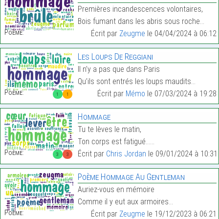
Premières incandescences volontaires,
Bois fumant dans les abris sous roche…
Poème:
Écrit par
Zeugme
le 04/04/2024 à 06:12
Les Loups De Reggiani
Il n’y a pas que dans Paris
Qu’ils sont entrés les loups maudits…
Poème:
Écrit par
Mémo
le 07/03/2024 à 19:28
1
1
Hommage
Tu te lèves le matin,
Ton corps est fatigué……
Poème:
Écrit par
Chris Jordan
le 09/01/2024 à 10:31
3
3
Poème Hommage Au Gentleman
Auriez-vous en mémoire
Comme il y eut aux armoires…
Poème:
Écrit par
Zeugme
le 19/12/2023 à 06:21