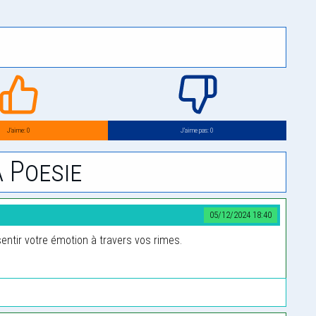
J’aime: 0
J’aime pas: 0
 Poesie
05/12/2024 18:40
ssentir votre émotion à travers vos rimes.