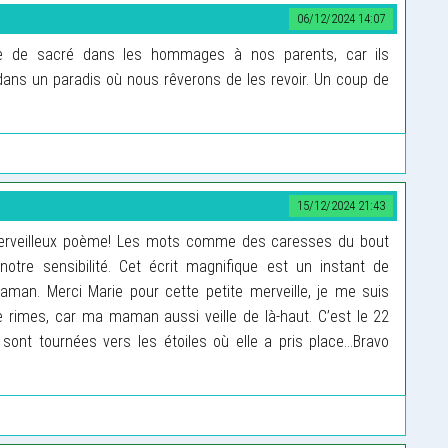
06/12/2024 14:07
se de sacré dans les hommages à nos parents, car ils
 dans un paradis où nous rêverons de les revoir. Un coup de
15/12/2024 21:43
rveilleux poème! Les mots comme des caresses du bout
notre sensibilité. Cet écrit magnifique est un instant de
aman. Merci Marie pour cette petite merveille, je me suis
 rimes, car ma maman aussi veille de là-haut. C’est le 22
nt tournées vers les étoiles où elle a pris place…Bravo