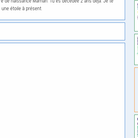
ire de naissance Maman. Tu es décédée 2 ans déjà. Je te
ne étoile à présent.