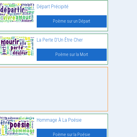
Départ Précipité
Poème sur un Départ
La Perte D’Un Être Cher
Poème sur la Mort
Hommage À La Poésie
Poème sur la Poésie