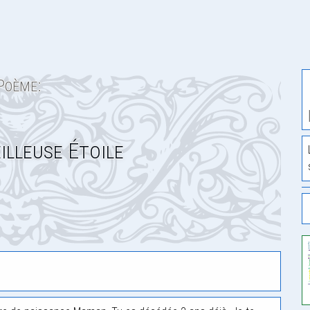
Poème:
lleuse Étoile