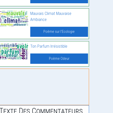
Mauvais Climat Mauvaise
Ambiance
Poème sur l'Ecologie
Ton Parfum Irrésistible
Poème Odeur
Texte Des Commentateurs