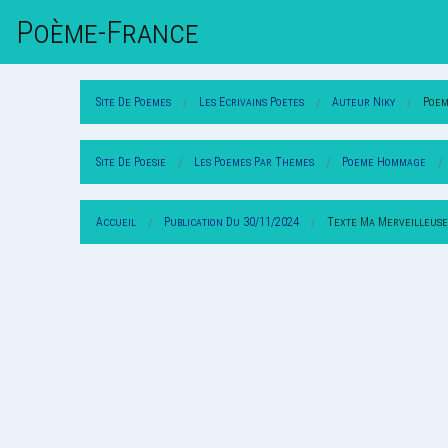
Poème-Fr
Ance
Site De Poemes
Les Ecrivains Poetes
Auteur Niky
Poem
Site De Poesie
Les Poemes Par Themes
Poeme Hommage
Accueil
Publication Du 30/11/2024
Texte Ma Merveilleuse