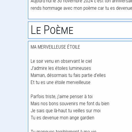
Aujourd'hui le 30 novembre 2024 c'est ton anniversa
rends hommage avec mon poème car tu es devenue u
Le Poème
MA MERVEILLEUSE ÉTOILE
Le soir venu en observant le ciel
J’admire les étoiles lumineuses
Maman, désormais tu fais partie d’elles
Et tu es une étoile merveilleuse
Parfois triste, j’aime penser à toi
Mais nos bons souvenirs me font du bien
Je sais que là-haut tu veilles sur moi
Tu es devenue mon ange gardien
Tu manques terriblement à ma vie