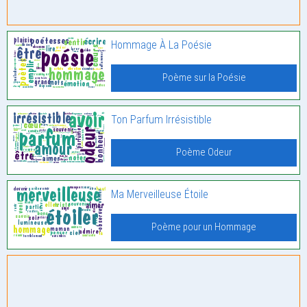
Hommage À La Poésie
Poème sur la Poésie
Ton Parfum Irrésistible
Poème Odeur
Ma Merveilleuse Étoile
Poème pour un Hommage