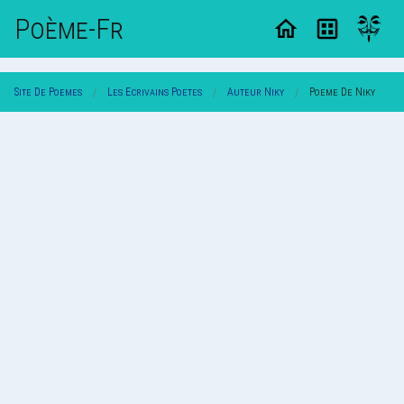
Poème-Fr
Site De Poemes
Les Ecrivains Poetes
Auteur Niky
Poeme De Niky