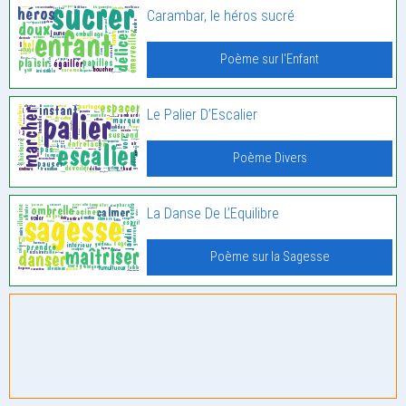
Carambar, le héros sucré
Poème sur l'Enfant
Le Palier D’Escalier
Poème Divers
La Danse De L’Equilibre
Poème sur la Sagesse