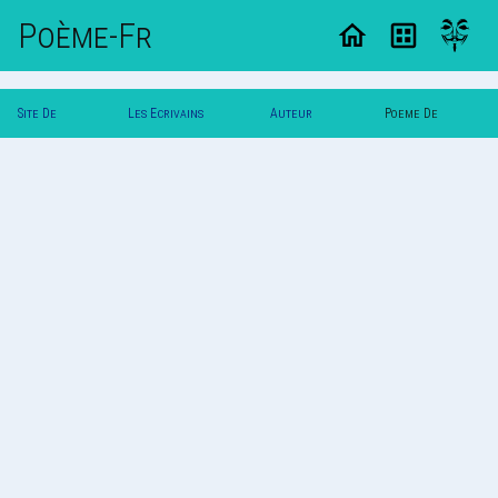
Poème-Fr
Site De
Les Ecrivains
Auteur
Poeme De
Poemes
Poetes
Albertb
Albertb