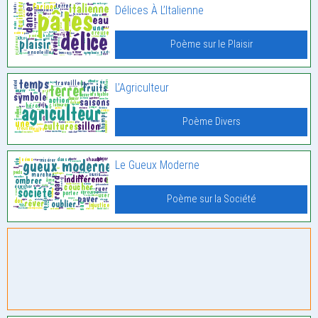
Délices À L’Italienne
Poème sur le Plaisir
L’Agriculteur
Poème Divers
Le Gueux Moderne
Poème sur la Société