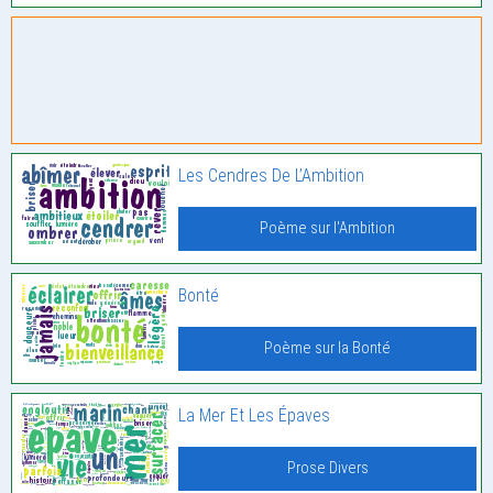
Les Cendres De L’Ambition
Poème sur l'Ambition
Bonté
Poème sur la Bonté
La Mer Et Les Épaves
Prose Divers