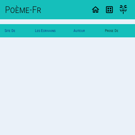
Poème-Fr
Site De
Les Ecrivains
Auteur
Prose De
Poemes
Poetes
Albertb
Albertb