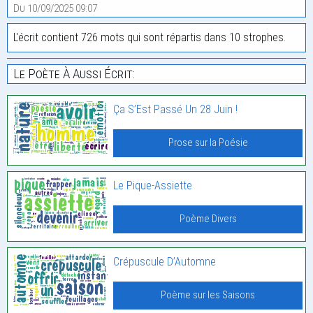
Du 10/09/2025 09:07
L'écrit contient 726 mots qui sont répartis dans 10 strophes.
Le Poète À Aussi Écrit:
Ça S’Est Passé Un 28 Juin !
Prose sur la Poésie
Le Pique-Assiette
Poème Divers
Crépuscule D’Automne
Poème sur les Saisons