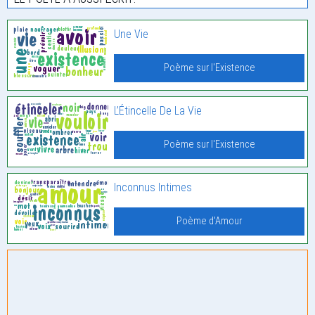
Une Vie
Poème sur l'Existence
L’Étincelle De La Vie
Poème sur l'Existence
Inconnus Intimes
Poème d'Amour