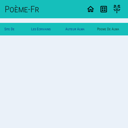
Poème-Fr
Site De
Les Ecrivains
Auteur Alma
Poeme De Alma
Poemes
Poetes
Roso
Roso