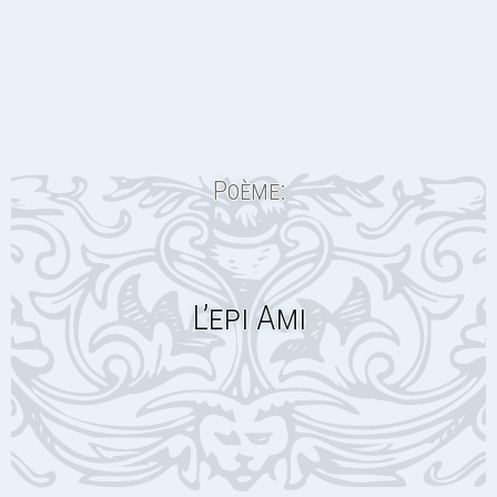
Poème:
L’epi Ami