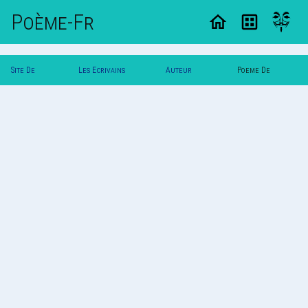
Poème-Fr
Site De
Les Ecrivains
Auteur
Poeme De
Poemes
Poetes
Amireal
Amireal