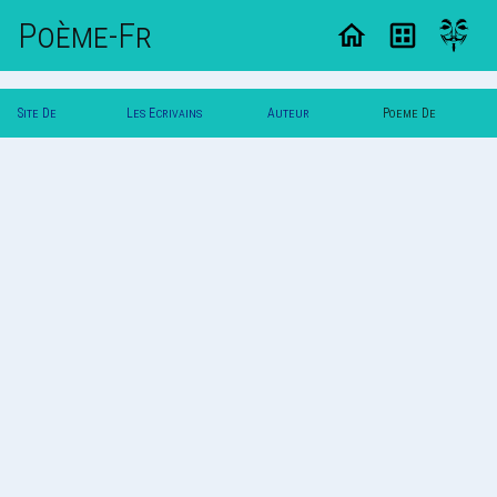
Poème-Fr
Site De
Les Ecrivains
Auteur
Poeme De
Poemes
Poetes
Amireal
Amireal