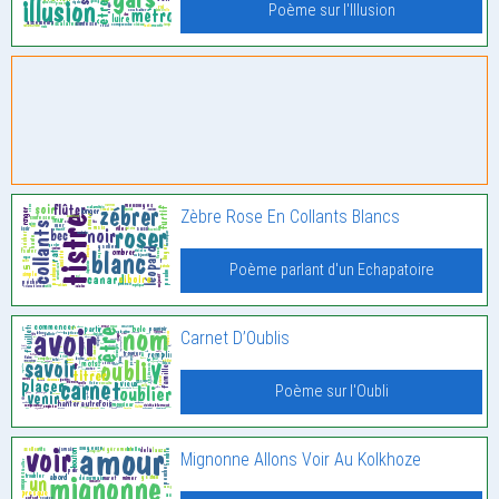
Poème sur l'Illusion
Zèbre Rose En Collants Blancs
Poème parlant d'un Echapatoire
Carnet D’Oublis
Poème sur l'Oubli
Mignonne Allons Voir Au Kolkhoze