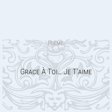
Poème:
Grace À Toi… Je T’aime