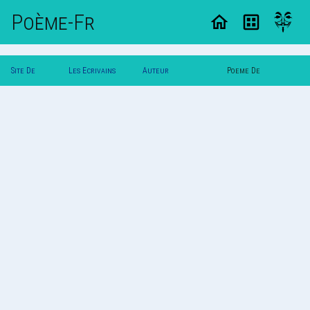
Poème-Fr
Site De
Les Ecrivains
Auteur
Poeme De
Poemes
Poetes
Angel`of`death
Angel`of`death