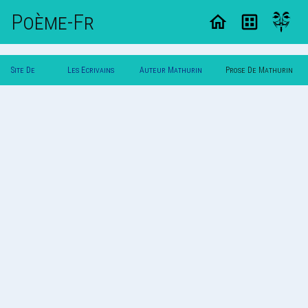
Poème-Fr
Site De
Les Ecrivains
Auteur Mathurin
Prose De Mathurin
Poemes
Poetes
Eridan
Eridan