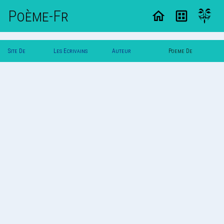
Poème-Fr
Site De
Les Ecrivains
Auteur
Poeme De
Poemes
Poetes
Angeperdu
Angeperdu