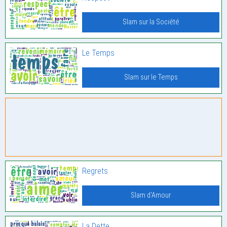
Slam sur la Société
Le Temps
Slam sur le Temps
Regrets
Slam d'Amour
La Dette