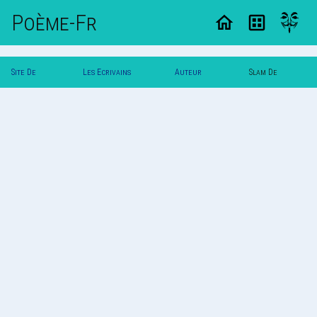
Poème-Fr
Site De
Les Ecrivains
Auteur
Slam De
Poemes
Poetes
Anne28
Anne28