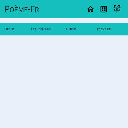
Poème-Fr
Site De
Les Ecrivains
Auteur
Poeme De
Poemes
Poetes
Anthony~
Anthony~