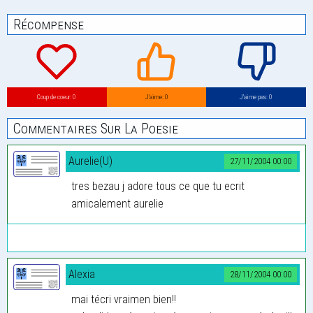
Récompense
Coup de coeur: 0
J’aime: 0
J’aime pas: 0
Commentaires Sur La Poesie
Aurelie(U)
27/11/2004 00:00
tres bezau j adore tous ce que tu ecrit
amicalement aurelie
Alexia
28/11/2004 00:00
mai técri vraimen bien!!