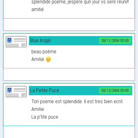
splendide poème, jespère qun jour vs seré réuni!!
amitié
Blue Angel
28/11/2004 00:00
beau poème
Amitié
La Petite Puce
05/12/2004 00:00
Ton poeme est splendide. Il est tres bien ecrit.
Amitie
La p’tite puce