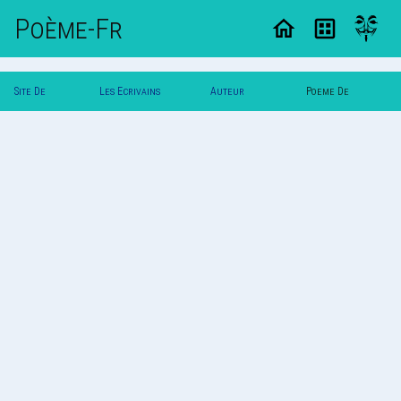
Poème-Fr
Site De
Les Ecrivains
Auteur
Poeme De
Poemes
Poetes
Bambina_
Bambina_