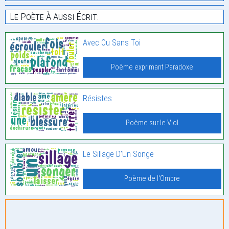
Le Poète À Aussi Écrit:
Avec Ou Sans Toi
Poème exprimant Paradoxe
Résistes
Poème sur le Viol
Le Sillage D’Un Songe
Poème de l'Ombre