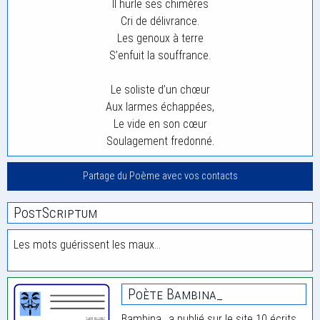
Il hurle ses chimères
Cri de délivrance.
Les genoux à terre
S’enfuit la souffrance.
Le soliste d’un chœur
Aux larmes échappées,
Le vide en son cœur
Soulagement fredonné.
Partage du Poème avec vos contacts
PostScriptum
Les mots guérissent les maux…
Poète Bambina_
Bambina_ a publié sur le site 10 écrits.