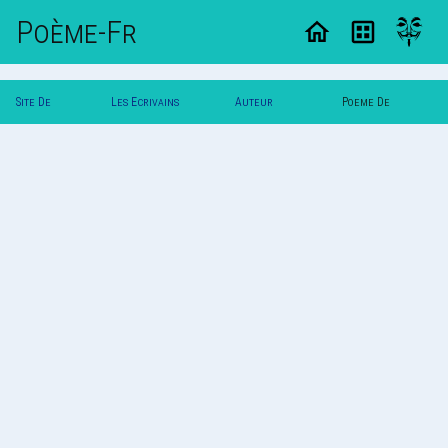
Poème-Fr
Site De
Les Ecrivains
Auteur
Poeme De
Poemes
Poetes
Bambina_
Bambina_