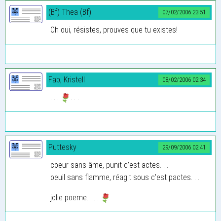
(Bf) Thea (Bf)
07/02/2006 23:51
Oh oui, résistes, prouves que tu existes!
Fab, Kristell
08/02/2006 02:34
. . .
. . .
Puttesky
29/09/2006 02:41
coeur sans âme, punit c’est actes. . .
oeuil sans flamme, réagit sous c’est pactes. . .
jolie poeme. . . .