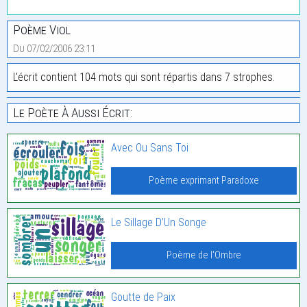
Poème Viol
Du 07/02/2006 23:11
L'écrit contient 104 mots qui sont répartis dans 7 strophes.
Le Poète À Aussi Écrit:
Avec Ou Sans Toi
Poème exprimant Paradoxe
Le Sillage D’Un Songe
Poème de l'Ombre
Goutte de Paix