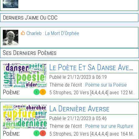
Derniers J'aime Ou CDC
Charleb : La Mort D’Orphée
Ses Derniers Poèmes
Le Poète Et Sa Danse Avec Le Vide
Publié le 21/12/2023 à 06:19
Thème de l'écrit :
Poème sur la Poésie
Poème:
5 Strophes, 20 Vers [4,4,4,4,4] avec 122 Mots.
1
1
La Dernière Averse
Publié le 21/12/2023 à 05:46
Thème de l'écrit :
Poème sur une Rupture
Poème:
5 Strophes, 20 Vers [4,4,4,4,4] avec 164 Mots.
1
1