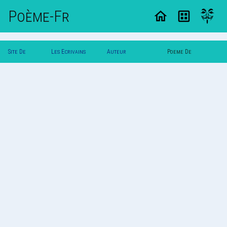
Poème-Fr
Site De
Les Ecrivains
Auteur
Poeme De
Poemes
Poetes
Bastien_Berna
Bastien_Berna