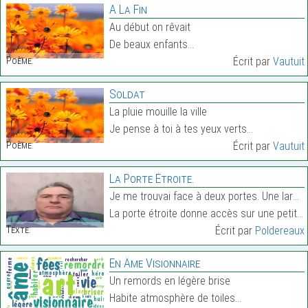
A La Fin
Au début on rêvait
De beaux enfants…
Poème:
Écrit par
Vautuit
Soldat
La pluie mouille la ville
Je pense à toi à tes yeux verts…
Poème:
Écrit par
Vautuit
La Porte Étroite.
Je me trouvai face à deux portes. Une large, une é
La porte étroite donne accès sur une petite cour, …
Texte:
Écrit par
Poldereaux
En Âme Visionnaire
Un remords en légère brise
Habite atmosphère de toiles…