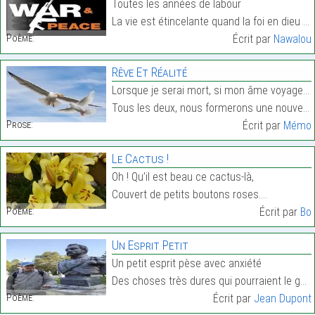
Toutes les années de labour
La vie est étincelante quand la foi en dieu est gr…
Poème:
Écrit par
Nawalou
Rêve Et Réalité
Lorsque je serai mort, si mon âme voyage à travers
Tous les deux, nous formerons une nouvelle étoile,…
Prose:
Écrit par
Mémo
Le Cactus !
Oh ! Qu’il est beau ce cactus-là,
Couvert de petits boutons roses.…
Poème:
Écrit par
Bo
Un Esprit Petit
Un petit esprit pèse avec anxiété
Des choses très dures qui pourraient le gêner…
Poème:
Écrit par
Jean Dupont