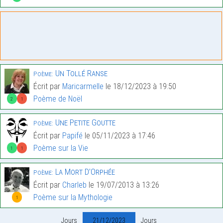
Un Tollé Ranse
Poème:
Écrit par
Maricarmelle
le 18/12/2023 à 19:50
Poème de Noël
2
1
Une Petite Goutte
Poème:
Écrit par
Papifé
le 05/11/2023 à 17:46
Poème sur la Vie
1
1
La Mort D’Orphée
Poème:
Écrit par
Charleb
le 19/07/2013 à 13:26
Poème sur la Mythologie
1
Jours
21/12/2023
Jours