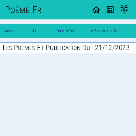
Poème-Fr
Accueil
Les
Poemes Par
Les Publications Du
Poesie
Poesies
Date
21/12/2023
Les Poemes Et Publication Du : 21/12/2023