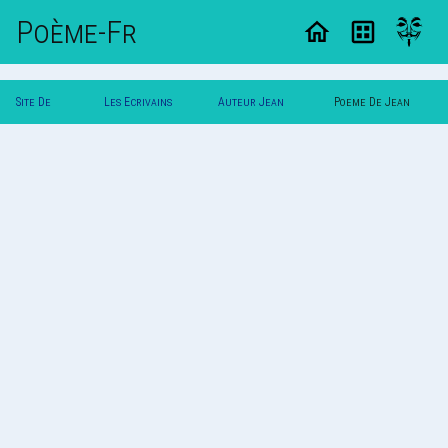
Poème-Fr
Site De
Les Ecrivains
Auteur Jean
Poeme De Jean
Poemes
Poetes
Dupont
Dupont