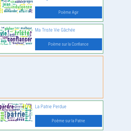
Poème Agir
Ma Triste Vie Gâchée
Poème sur la Confiance
La Patrie Perdue
Poème sur la Patrie