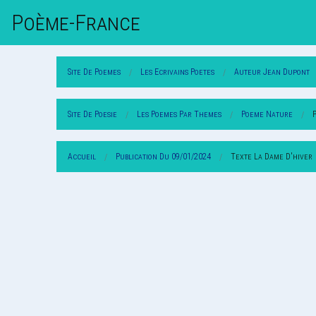
Poème-Fr
Ance
Site De Poemes
Les Ecrivains Poetes
Auteur Jean Dupont
Site De Poesie
Les Poemes Par Themes
Poeme Nature
Accueil
Publication Du 09/01/2024
Texte La Dame D'hiver