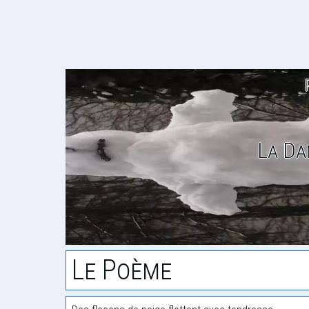
La Da
Le Poème