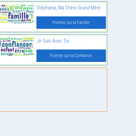
Stéphanie, Ma Chère Grand-Mère
Poème sur la Famille
Je Suis Avec Toi
Poème sur la Confiance