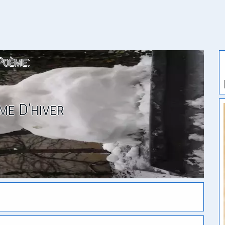
Poème:
me D’hiver