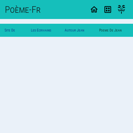
Poème-Fr
Site De
Les Ecrivains
Auteur Jean
Poeme De Jean
Poemes
Poetes
Dupont
Dupont