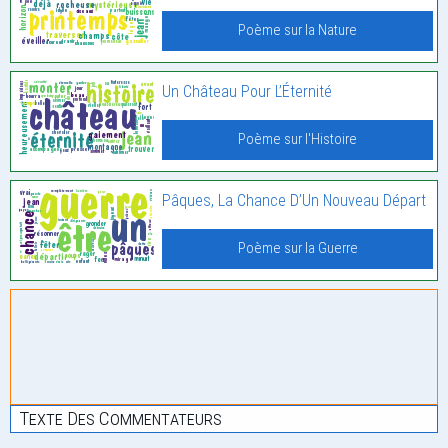
Poème sur la Nature
Un Château Pour L’Éternité
Poème sur l'Histoire
Pâques, La Chance D’Un Nouveau Départ
Poème sur la Guerre
Texte Des Commentateurs