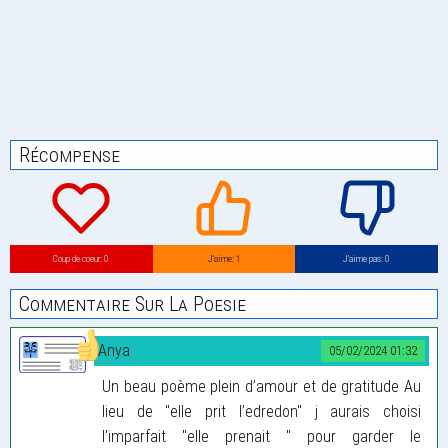
Récompense
Coup de coeur: 0
J’aime: 1
J’aime pas: 0
Commentaire Sur La Poesie
Anya
05/02/2024 01:32
Un beau poème plein d’amour et de gratitude Au
lieu de "elle prit l’edredon" j aurais choisi
l’imparfait "elle prenait " pour garder le