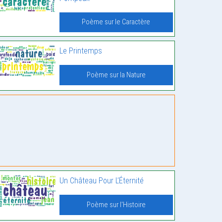
Poème sur le Caractère
Le Printemps
Poème sur la Nature
Un Château Pour L’Éternité
Poème sur l'Histoire