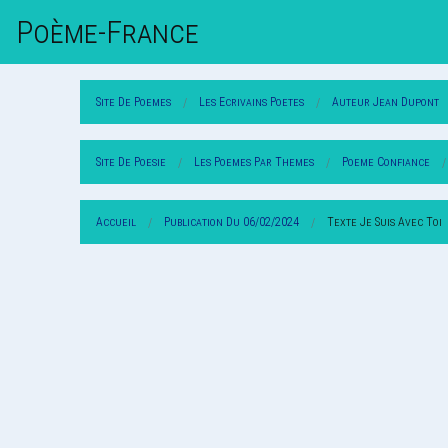
Poème-Fr
Ance
Site De Poemes
Les Ecrivains Poetes
Auteur Jean Dupont
Site De Poesie
Les Poemes Par Themes
Poeme Confiance
Accueil
Publication Du 06/02/2024
Texte Je Suis Avec Toi