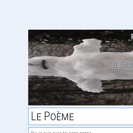
Je Su
Le Poème