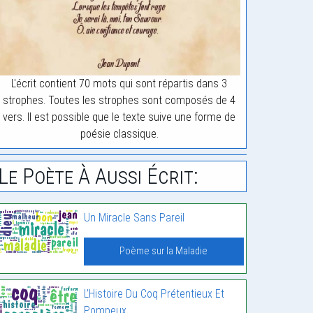
L'écrit contient 70 mots qui sont répartis dans 3
strophes. Toutes les strophes sont composés de 4
vers. Il est possible que le texte suive une forme de
poésie classique.
Le Poète À Aussi Écrit:
Un Miracle Sans Pareil
Poème sur la Maladie
L’Histoire Du Coq Prétentieux Et
Pompeux