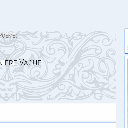
Poème:
nière Vague