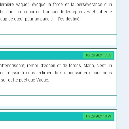
ernière vague", évoque la force et la persévérance d’un
mbolisant un amour qui transcende les épreuves et l’attente
coup de cœur pour un paddle, il t’es destiné !
10/02/2024 17:35
ttendrissant, rempli d’espoir et de forces. Maria, c’est un
 de réussir à nous extirper du sol poussiéreux pour nous
r sur cette poétique Vague.
.
11/02/2024 10:29