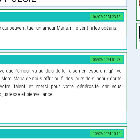
04/02/2024 23:18
ne qui peuvent tuer un amour Maria, ni le vent ni les océans.
05/02/2024 01:28
 que l’amour va au delà de la raison en espérant qj"il va
e Merci Maria de nous offrir au fil des jours de si beaux écrits
t votre talent et merci pour votre générosité car vous
 justesse et bienveillance
10/02/2024 10:10