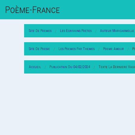
Poème-Fr
Ance
Site De Poemes
Les Ecrivains Poetes
Auteur Maricarmelle
Site De Poesie
Les Poemes Par Themes
Poeme Amour
P
Accueil
Publication Du 04/02/2024
Texte La Derniere Vag