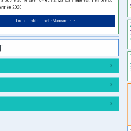
 a publié sur le site 184 écrits. Maricarmelle est membre du
'année 2020.
Lire le profil du poète Maricarmelle
t