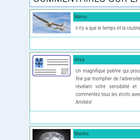
Mémo
il n’y a que le temps et la routi
Anya
Un magnifique poème qui prouve
finir par triompher de l’adversit
révélant votre sensibilité e
commentez tous les écrits avec
Amitiés!
Maniho