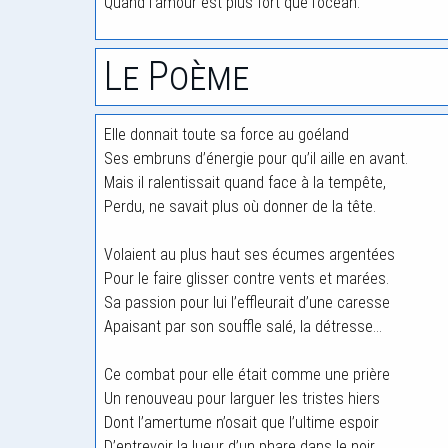
Quand l’amour est plus fort que l’océan.
Le Poème
Elle donnait toute sa force au goéland
Ses embruns d’énergie pour qu’il aille en avant.
Mais il ralentissait quand face à la tempête,
Perdu, ne savait plus où donner de la tête.
Volaient au plus haut ses écumes argentées
Pour le faire glisser contre vents et marées.
Sa passion pour lui l’effleurait d’une caresse
Apaisant par son souffle salé, la détresse…
Ce combat pour elle était comme une prière
Un renouveau pour larguer les tristes hiers
Dont l’amertume n’osait que l’ultime espoir
D’entrevoir la lueur d’un phare dans le noir…