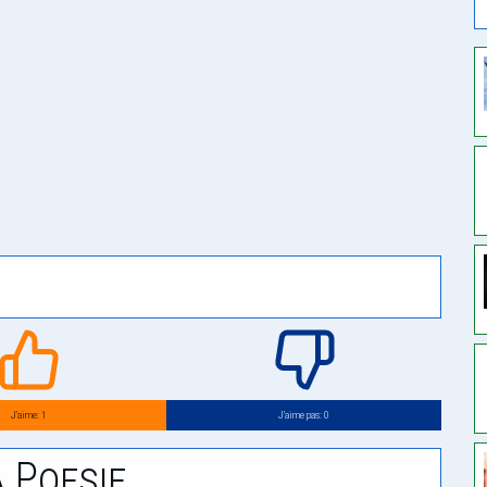
J’aime: 1
J’aime pas: 0
 Poesie