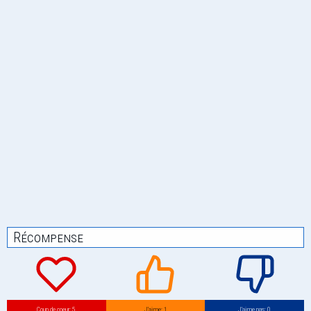
Récompense
Coup de coeur: 5
J’aime: 1
J’aime pas: 0