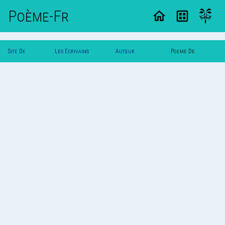
Poème-Fr
Site De
Les Ecrivains
Auteur
Poeme De
Poemes
Poetes
Printemps
Printemps