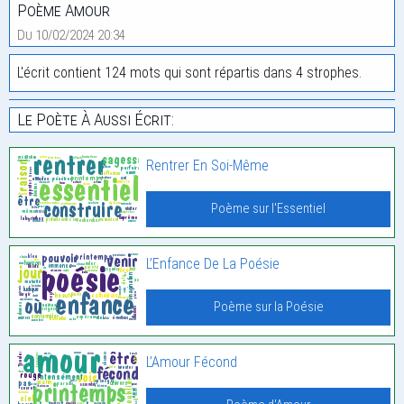
Poème Amour
Du 10/02/2024 20:34
L'écrit contient 124 mots qui sont répartis dans 4 strophes.
Le Poète À Aussi Écrit:
Rentrer En Soi-Même
Poème sur l'Essentiel
L’Enfance De La Poésie
Poème sur la Poésie
L’Amour Fécond