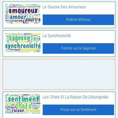
Le Sourire Des Amoureux
Poème d'Amour
La Synchronicité
Poème sur la Sagesse
Les Chats Et La Raison De L’Ailurophilie
Prose sur un Sentiment