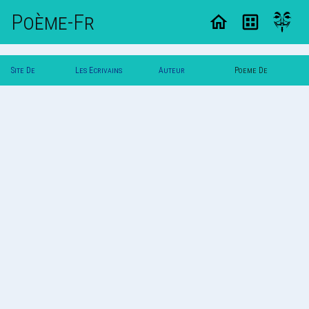
Poème-Fr
Site De
Les Ecrivains
Auteur
Poeme De
Poemes
Poetes
Printemps
Printemps