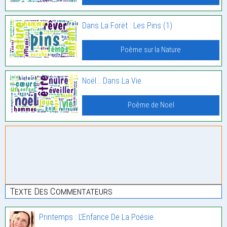
Dans La Forët : Les Pins (1)
Poème sur la Nature
Noël… Dans La Vie
Poème de Noël
Texte Des Commentateurs
Printemps : L’Enfance De La Poésie