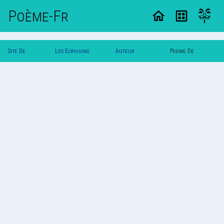
Poème-Fr
Site De
Les Ecrivains
Auteur
Poeme De
Poemes
Poetes
Lamarque
Lamarque