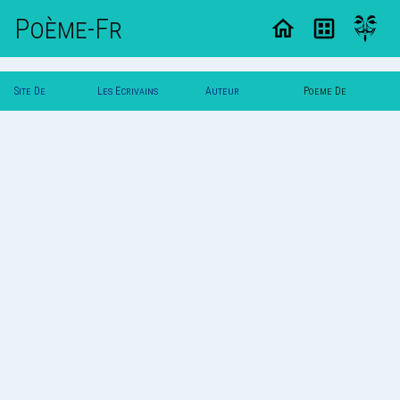
Poème-Fr
Site De
Les Ecrivains
Auteur
Poeme De
Poemes
Poetes
Printemps
Printemps