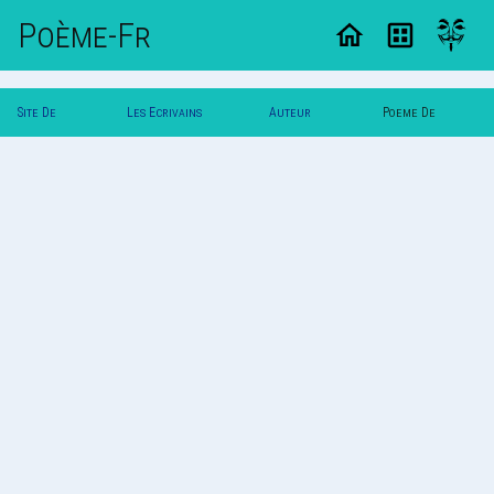
Poème-Fr
Site De
Les Ecrivains
Auteur
Poeme De
Poemes
Poetes
Maniho
Maniho