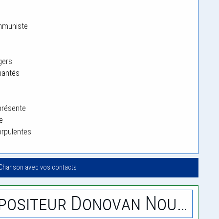
mmuniste
gers
hantés
 présente
e
orpulentes
 Chanson avec vos contacts
Compositeur Donovan Nouel