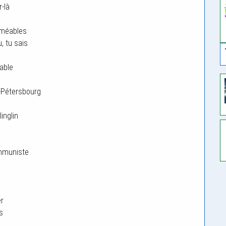
r-là
rméables
, tu sais
iable
t-Pétersbourg
inglin
mmuniste
er
s