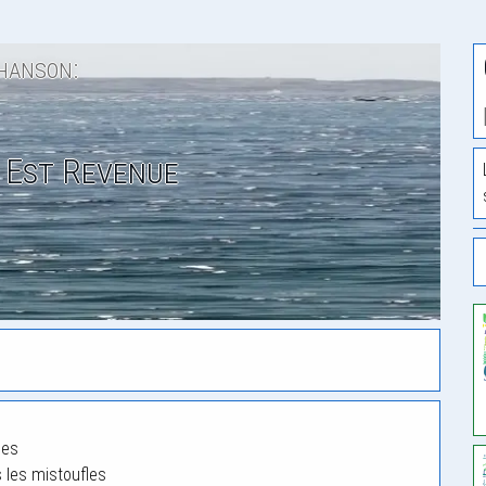
hanson:
 Est Revenue
les
s les mistoufles