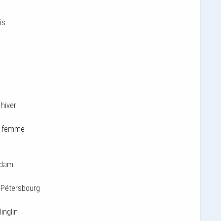
is
hiver
a femme
d dam
t-Pétersbourg
inglin