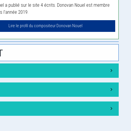
l a publié sur le site 4 écrits. Donovan Nouel est membre
is l'année 2019.
Lire le profil du compositeur Donovan Nouel
t