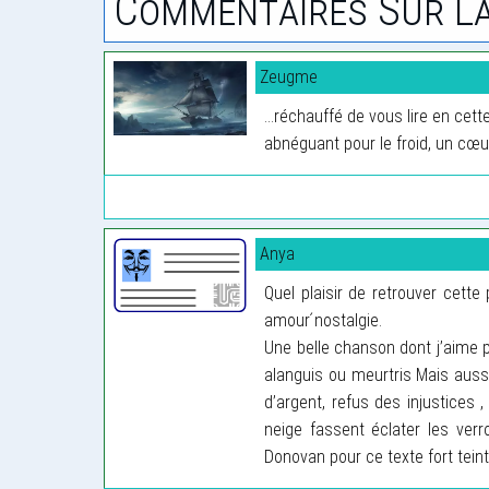
Commentaires Sur La
Zeugme
...réchauffé de vous lire en cet
abnéguant pour le froid, un cœu
Anya
Quel plaisir de retrouver cette
amour ́nostalgie.
Une belle chanson dont j’aime pa
alanguis ou meurtris Mais aussi
d’argent, refus des injustices 
neige fassent éclater les verr
Donovan pour ce texte fort tein