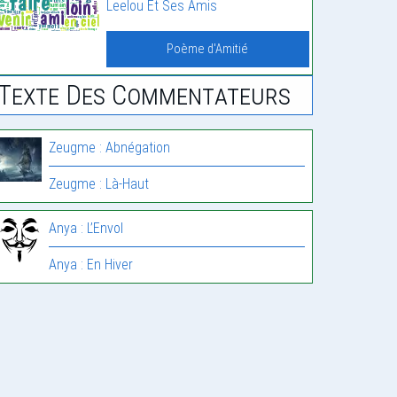
Leelou Et Ses Amis
Poème d'Amitié
Texte Des Commentateurs
Zeugme : Abnégation
Zeugme : Là-Haut
Anya : L’Envol
Anya : En Hiver