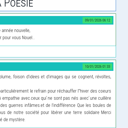
 Poesie
09/01/2026 06:12
te année nouvelle,
r pour vous Nouel...
10/01/2026 01:33
 plume, foison d’idees et d’images qui se cognent, révoltes,
rticuliérement le refrain pour réchauffer l’’hiver des coeurs
 empathie avec.ceux qui ́ne sont pas nés avec ́une cuillère
, des guerres infâmes.et de l’indifférence Que les boules de
ous de notre société pour libérer une terre solidaire Merci
té de mystère.