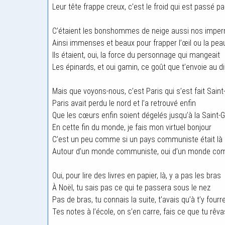
Leur tête frappe creux, c’est le froid qui est passé pa
C’étaient les bonshommes de neige aussi nos impe
Ainsi immenses et beaux pour frapper l’œil ou la peau
Ils étaient, oui, la force du personnage qui mangeait
Les épinards, et oui gamin, ce goût que t’envoie au d
Mais que voyons-nous, c’est Paris qui s’est fait Sain
Paris avait perdu le nord et l’a retrouvé enfin
Que les cœurs enfin soient dégelés jusqu’à la Saint-Gl
En cette fin du monde, je fais mon virtuel bonjour
C’est un peu comme si un pays communiste était là
Autour d’un monde communiste, oui d’un monde co
Oui, pour lire des livres en papier, là, y a pas les bras
À Noël, tu sais pas ce qui te passera sous le nez
Pas de bras, tu connais la suite, t’avais qu’à t’y fourr
Tes notes à l’école, on s’en carre, fais ce que tu rêva