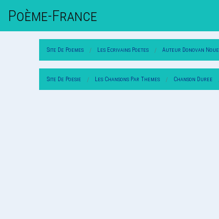
Poème-Fr
Ance
Site De Poemes
Les Ecrivains Poetes
Auteur Donovan Noue
Site De Poesie
Les Chansons Par Themes
Chanson Duree