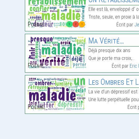
Elle est là, enveloppé d’ 
Triste, seule, en proie à 
Poème:
Écrit par
J
3
2
1
Ma Vérité…
Déjà presque dix ans
Que je porte ma croix,…
Poème:
Écrit par
Eric
Les Ombres Et La L
La vie d’un dépressif est
Une lutte perpétuelle pou
Poème:
Écrit