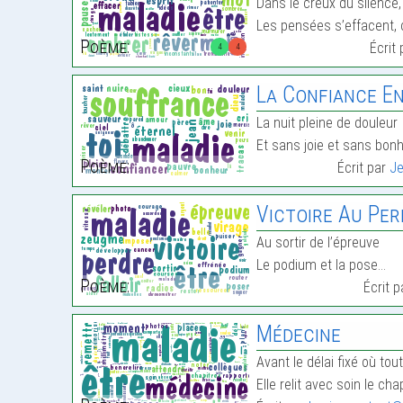
Dans le creux du silence, 
Les pensées s’effacent,
Poème:
Écrit
4
4
La Confiance E
La nuit pleine de douleur
Et sans joie et sans bon
Poème:
Écrit par
J
Victoire Au Pe
Au sortir de l’épreuve
Le podium et la pose…
Poème:
Écrit 
Médecine
Avant le délai fixé où tout
Elle relit avec soin le cha