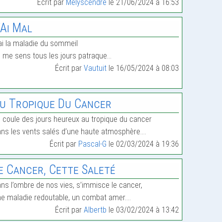
Écrit par
Melyscendre
le 21/06/2024 à 16:53
’Ai Mal
ai la maladie du sommeil
 me sens tous les jours patraque…
Écrit par
Vautuit
le 16/05/2024 à 08:03
u Tropique Du Cancer
 coule des jours heureux au tropique du cancer
ns les vents salés d’une haute atmosphère.…
Écrit par
Pascal-G
le 02/03/2024 à 19:36
e Cancer, Cette Saleté
ns l’ombre de nos vies, s’immisce le cancer,
e maladie redoutable, un combat amer.…
Écrit par
Albertb
le 03/02/2024 à 13:42