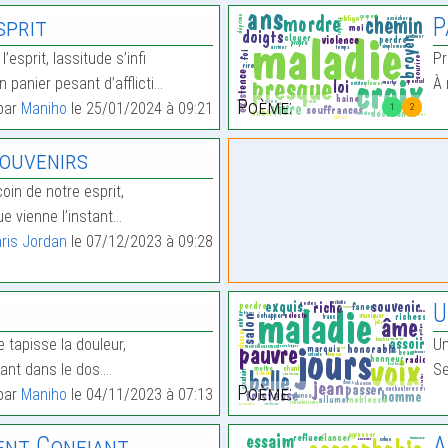
sprit
P
esprit, lassitude s’infi
Pr
 panier pesant d’afflicti…
À 
Poème:
 par
Maniho
le 25/01/2024 à 09:21
1
2
Souvenirs
coin de notre esprit,
e vienne l’instant…
ris Jordan
le 07/12/2023 à 09:28
U
 tapisse la douleur,
Un
tant dans le dos.…
Se
Poème:
 par
Maniho
le 04/11/2023 à 07:13
ent Confiant
A