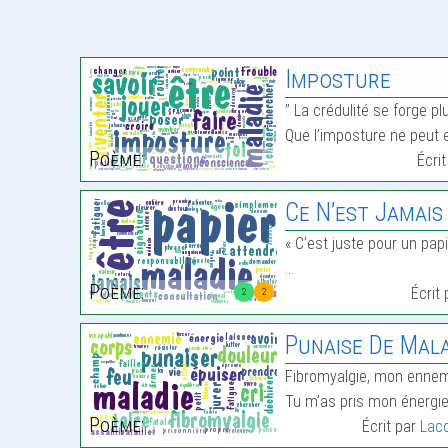
Imposture
’’ La crédulité se forge p
Que l’imposture ne peut e
Poème:
Écri
Ce N’est Jamais
« C’est juste pour un papi
…
Poème:
Écrit
2
2
Punaise De Mala
Fibromyalgie, mon ennemi
Tu m’as pris mon énergie
Poème:
Écrit par
Lac