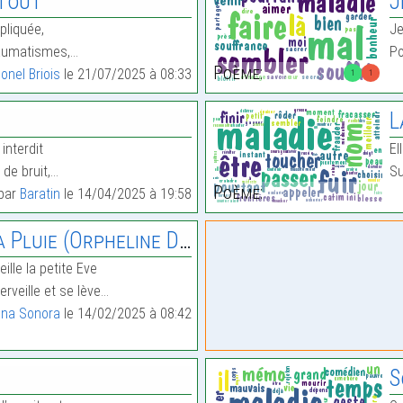
 Tout
J
pliquée,
Je
raumatismes,…
Po
Poème:
ionel Briois
le 21/07/2025 à 08:33
1
1
L
interdit
El
 de bruit,…
Su
Poème:
 par
Baratin
le 14/04/2025 à 19:58
uie (Orpheline De Corps)
ille la petite Eve
rveille et se lève…
na Sonora
le 14/02/2025 à 08:42
S