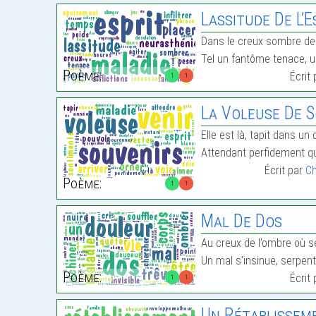
Lassitude De L’E
Dans le creux sombre de l’
Tel un fantôme tenace, un
Poème:
Écrit
1
1
La Voleuse De 
Elle est là, tapit dans un 
Attendant perfidement qu
Écrit par
Ch
Poème:
1
1
Mal De Dos
Au creux de l’ombre où se
Un mal s’insinue, serpen
Poème:
Écrit
1
1
Un Rétablissem