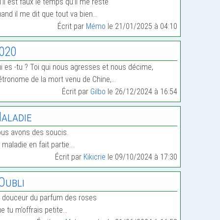
’il est faux le temps qu’il me reste
and il me dit que tout va bien…
Écrit par
Mémo
le 21/01/2025 à 04:10
020
i es -tu ? Toi qui nous agresses et nous décime,
tronome de la mort venu de Chine,…
Écrit par
Gilbo
le 26/12/2024 à 16:54
aladie
us avons des soucis.
 maladie en fait partie.…
Écrit par
Kikicrie
le 09/10/2024 à 17:30
’Oubli
 douceur du parfum des roses
e tu m’offrais petite…