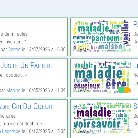
P
lus de miracles
Da
n inventer… ’’…
Un
Poème:
t par
Bernie
le 13/07/2026 à 16:30
 Juste Un Papier.
L
er, docteur… »
N
La
Poème:
 par
Maniho
le 16/05/2026 à 11:39
1
1
die Cri Du Coeur
S
e jurée,
Qu
, ma vie est déchirée.…
Ce
Poème:
o Lacombe
le 16/12/2025 à 15:35