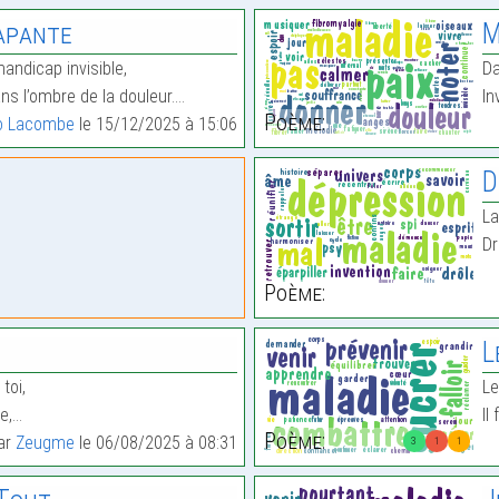
apante
M
handicap invisible,
Da
s l’ombre de la douleur.…
In
Poème:
o Lacombe
le 15/12/2025 à 15:06
D
La
Dr
Poème:
L
toi,
Le
le,…
Il
Poème:
par
Zeugme
le 06/08/2025 à 08:31
3
1
1