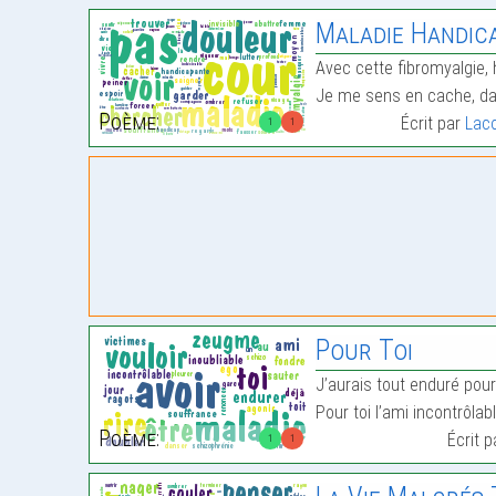
Maladie Handic
Avec cette fibromyalgie, 
Je me sens en cache, dan
Poème:
Écrit par
Lac
1
1
Pour Toi
J’aurais tout enduré pour 
Pour toi l’ami incontrôlab
Poème:
Écrit 
1
1