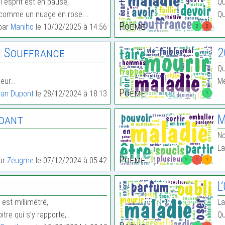
l’esprit est en pause,
Qu
 comme un nuage en rose.…
Qu
Poème:
 par
Maniho
le 10/02/2025 à 14:56
2
2
n Souffrance
2
Qu
heur…
Mé
Poème:
ean Dupont
le 28/12/2024 à 18:13
1
rdant
M
No
La
Poème:
par
Zeugme
le 07/12/2024 à 05:42
2
1
1
L
 est millimétré,
La
pitre qui s’y rapporte,…
Qu