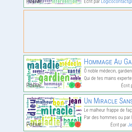
Poème:
Écrit par
Logicocontact
Hommage Au Gar
Ô noble médecin, gardie
Qui de tes mains experte
Poème:
Écrit
2
2
Un Miracle Sans
Le malheur frappe de fa
Par des hommes ou par l
Poème:
Écrit par
J
2
1