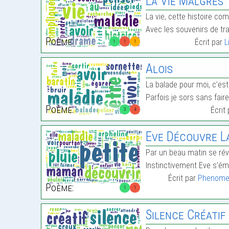
La Vie Malgrés
La vie, cette histoire com
Avec les souvenirs de t
Poème:
Écrit par
L
1
1
1
Alois
La balade pour moi, c’est 
Parfois je sors sans faire
Poème:
Écrit
3
4
Eve Découvre La Pl
Par un beau matin se réve
Instinctivement Eve s’éme
Écrit par
Phenome
Poème:
1
1
Silence Créatif