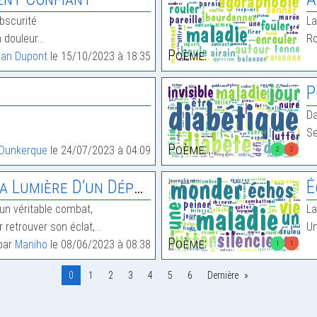
obscurité
La
la douleur…
Ro
Poème:
ean Dupont
le 15/10/2023 à 18:35
P
Da
Se
Poème:
 Dunkerque
le 24/07/2023 à 04:09
2
2
umière D’un Dépressif
É
 un véritable combat,
La
r retrouver son éclat,…
Un
Poème:
 par
Maniho
le 08/06/2023 à 08:38
1
1
0
1
2
3
4
5
6
Dernière