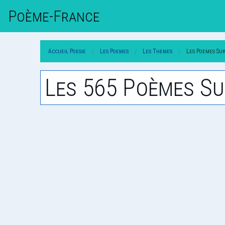
Poème-Fr
Ance
Accueil Poesie
Les Poemes
Les Themes
Les Poemes Su
Les 565 Poèmes Su