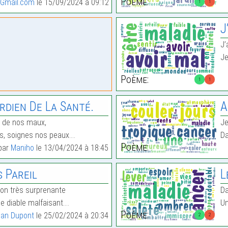
Poème:
@Gmail.com
le 15/09/2024 à 09:12
1
1
J
J’
Je
Poème:
1
1
dien De La Santé.
A
n de nos maux,
Je
s, soignes nos peaux.…
Da
Poème:
 par
Maniho
le 13/04/2024 à 18:45
 Pareil
L
çon très surprenante
Da
e diable malfaisant.…
Un
Poème:
ean Dupont
le 25/02/2024 à 20:34
2
2