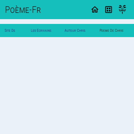
Poème-Fr
Site De
Les Ecrivains
Auteur Chris
Poeme De Chris
Poemes
Poetes
Jordan
Jordan