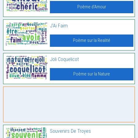
Poème d'Amour
J’Ai Faim
Poème sur la Realité
Joli Coquelicot
Poème sur la Nature
Souvenirs De Troyes