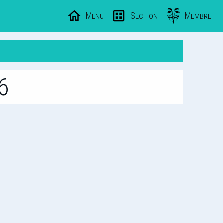
Menu
Section
Membre
6