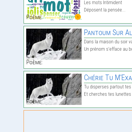
Les mots Intimident
Déposent la pensée.…
Poème:
1
Pantoum Sur Al
Dans la maison du soir v
Un prénom s’efface au bo
Poème:
Chérie Tu M’Ex
Tu disperses partout tes 
Et cherches tes lunette
Poème: