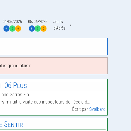
04/06/2026
05/06/2026
Jours
d'Après
9
0
0
8
9
6
us grand plaisir.
1 06 Plus
land Garros Fin
rs minuit la visite des inspecteurs de l’école d…
Écrit par
Svalbard
e Sentir