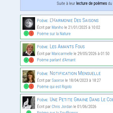
Suite à leur
lecture de poèmes
du 
L’Harmonie Des Saisons
Poème:
Écrit par
Maniho
le 21/01/2025 à 10:02
Poème sur la Nature
1
1
Les Amants Fous
Poème:
Écrit par
Maricarmelle
le 29/05/2026 à 01:50
Poème parlant d'Amant
4
1
Notification Mensuelle
Poème:
Écrit par
Saoirse
le 18/04/2023 à 18:27
Poème qui est Rigolo
1
1
Une Petite Graine Dans Le Co
Poème:
Écrit par
Chris Jordan
le 01/06/2026
Poème sur la Souffrance