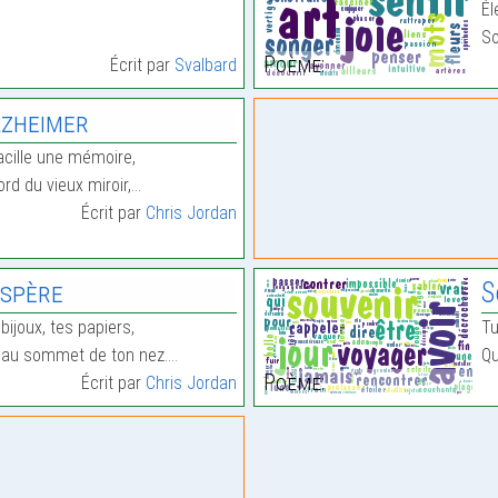
Él
So
Poème:
Écrit par
Svalbard
zheimer
acille une mémoire,
rd du vieux miroir,…
Écrit par
Chris Jordan
aspère
S
bijoux, tes papiers,
Tu
s au sommet de ton nez.…
Qu
Poème:
Écrit par
Chris Jordan