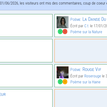
01/06/2026, les visiteurs ont mis des commentaires, coup de coeur et
La Danse Du
Poème:
Écrit par
C.t.
le 17/01/2
Poème sur la Nature
1
1
Rouge Vif
Poème:
Écrit par
Roserouge
le 
Poème sur la Haine
1
1
eur