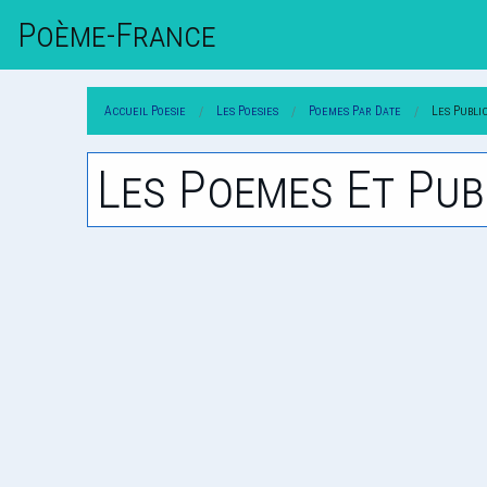
Poème-Fr
Ance
Accueil Poesie
Les Poesies
Poemes Par Date
Les Publi
Les Poemes Et Pub