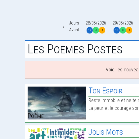
Jours
28/05/2026
29/05/2026
d'Avant
12
4
4
16
8
4
Les Poemes Postes
Voici les nouvea
Ton Espoir
Reste immobile et ne te 
La peur et le courage so
Poème:
Jolis Mots