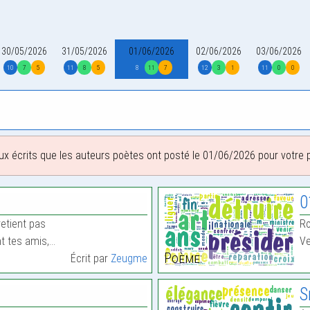
30/05/2026
31/05/2026
01/06/2026
02/06/2026
03/06/2026
10
7
5
11
8
5
8
11
7
12
3
1
11
0
0
ux écrits que les auteurs poètes ont posté le 01/06/2026 pour votre pl
0
retient pas
Ro
nt tes amis,…
Ve
Poème:
Écrit par
Zeugme
S