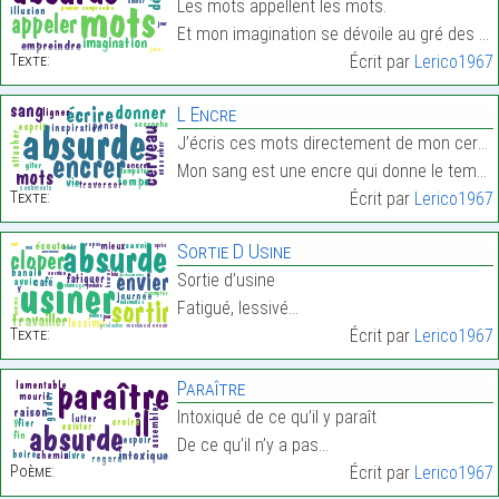
Les mots appellent les mots.
Et mon imagination se dévoile au gré des émotions.…
Texte:
Écrit par
Lerico1967
L Encre
J’écris ces mots directement de mon cerveau
Mon sang est une encre qui donne le tempo…
Texte:
Écrit par
Lerico1967
Sortie D Usine
Sortie d’usine
Fatigué, lessivé…
Texte:
Écrit par
Lerico1967
Paraître
Intoxiqué de ce qu’il y paraît
De ce qu’il n’y a pas…
Poème:
Écrit par
Lerico1967