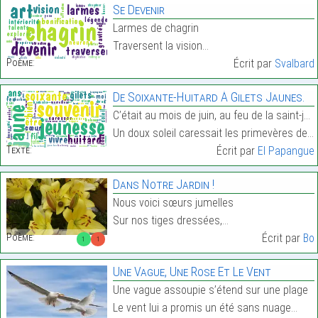
Se Devenir
Larmes de chagrin
Traversent la vision…
Poème:
Écrit par
Svalbard
De Soixante-Huitard À Gilets Jaunes.
C’était au mois de juin, au feu de la saint-jean :
Un doux soleil caressait les primevères des balcon…
Texte:
Écrit par
El Papangue
Dans Notre Jardin !
Nous voici sœurs jumelles
Sur nos tiges dressées,…
Poème:
Écrit par
Bo
1
1
Une Vague, Une Rose Et Le Vent
Une vague assoupie s’étend sur une plage
Le vent lui a promis un été sans nuage…