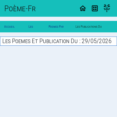
Poème-Fr
Accueil
Les
Poemes Par
Les Publications Du
Poesie
Poesies
Date
29/05/2026
Les Poemes Et Publication Du : 29/05/2026