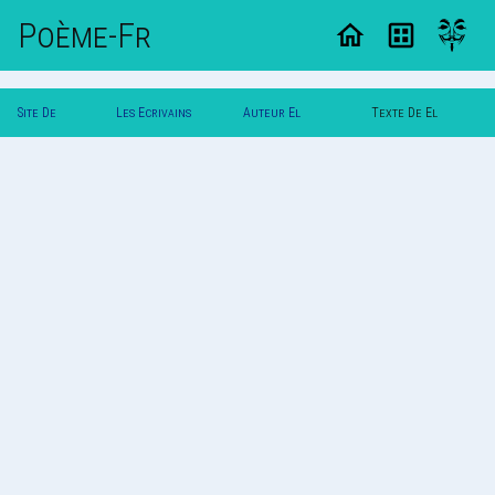
Poème-Fr
Site De
Les Ecrivains
Auteur El
Texte De El
Poemes
Poetes
Papangue
Papangue