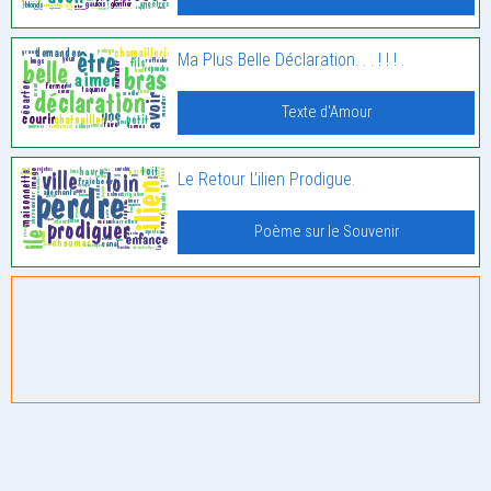
Ma Plus Belle Déclaration. . . ! ! ! .
Texte d'Amour
Le Retour L’ilien Prodigue.
Poème sur le Souvenir