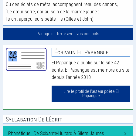
Ou des éclats de métal accompagnent l’eau des canons,
`Le cœur serré, car au sein de la marrée jaune :
Ils ont aperçu leurs petits fils (Gilles et John) …
Partage du Texte avec vos contacts
Écrivain El Papangue
El Papangue a publié sur le site 42
écrits. El Papangue est membre du site
depuis l'année 2010.
Lire le profil de l'auteur poète El
Papangue
Syllabation De L'Écrit
Phonétique : De Soixante-Huitard À Gilets Jaunes.