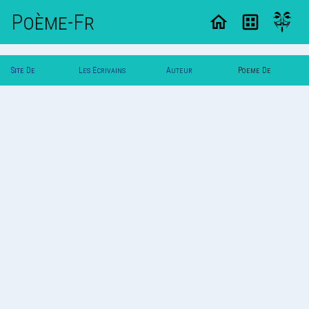
Poème-Fr
Site De
Les Ecrivains
Auteur
Poeme De
Poemes
Poetes
Zeugme
Zeugme